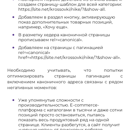
создаем страницу-шаблон для всей категории:
https://site.net/krossovki/nike/?&show-all.
Добавляем в раздел кнопку, активирующую
показ дополнительных товарных позиций,
например, «Хочу еще».
В разметку хедера каноничной страницы
прописываем rel=«canonical».
Добавляем на страницы с пагинацией
rel=«canonical»
href=«https://site.net/krossovki/nike/?&show-all».
Необходимо учитывать, что попытки
оптимизировать страницы пагинации с
включением каноничного адреса связаны с рядом
негативных моментов:
Уже упомянутые сложности с
производительностью. E-commerce-
платформа с каталогами в тысячи и даже сотни
позиций просто остановиться, пытаясь
показать весь продуктовый ряд на одной
странице. Клиенты разбегутся, а сайт получит
«черную метку» от поисковых роботов.