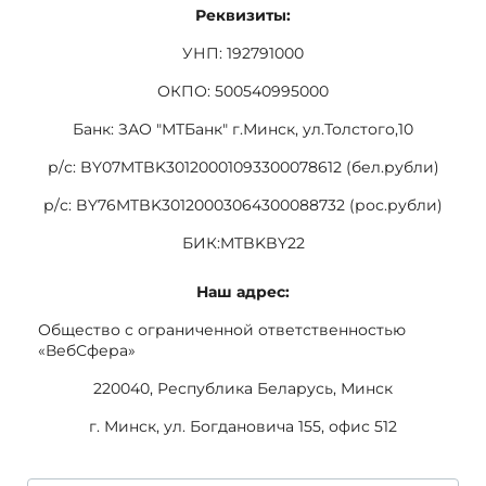
Реквизиты:
УНП: 192791000
ОКПО: 500540995000
Банк: ЗАО "МТБанк" г.Минск, ул.Толстого,10
р/с: BY07MTBK30120001093300078612 (бел.рубли)
р/с: BY76MTBK30120003064300088732 (рос.рубли)
БИК:MTBKBY22
Наш адрес:
Общество с ограниченной ответственностью
«ВебСфера»
220040, Республика Беларусь, Минск
г. Минск, ул. Богдановича 155, офис 512