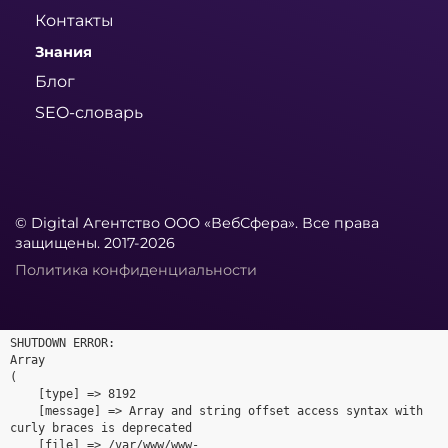
Контакты
Знания
Блог
SEO-словарь
© Digital Агентство ООО «ВебСфера». Все права
защищены. 2017-2026
Политика конфиденциальности
SHUTDOWN ERROR:

Array

(

    [type] => 8192

    [message] => Array and string offset access syntax with 
curly braces is deprecated

    [file] => /var/www/www-