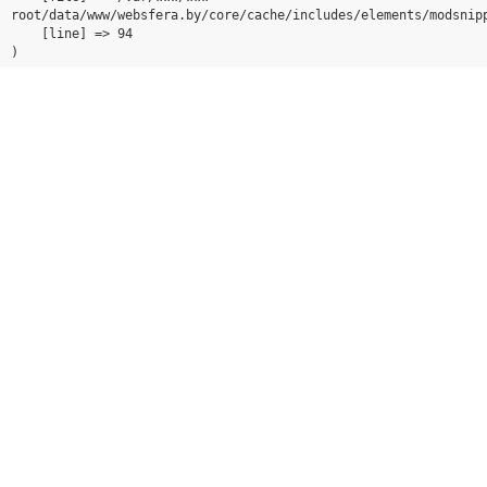
root/data/www/websfera.by/core/cache/includes/elements/modsnipp
    [line] => 94
