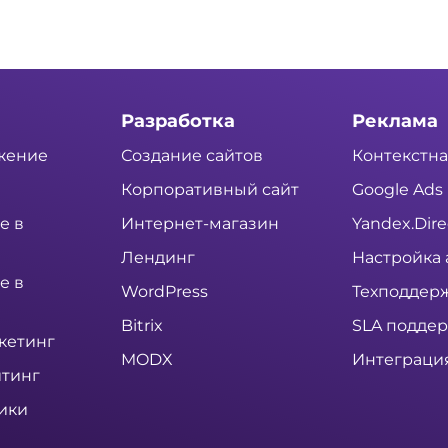
Разработка
Реклама
жение
Создание сайтов
Контекстна
Корпоративный сайт
Google Ads
е в
Интернет-магазин
Yandex.Dire
Лендинг
Настройка 
е в
WordPress
Техподдер
Bitrix
SLA подде
кетинг
MODX
Интеграция 
тинг
ики