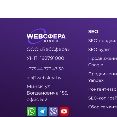
SEO
SEO-продви
ООО «ВебСфера»
SEO-аудит
УНП: 192791000
Продвижени
Google
+375 44 777-47-30
Продвижени
dir@websfera.by
Yandex
Минск, ул.
Контент-мар
Богдановича 155,
SEO-копирай
офис 512
Сбор семант