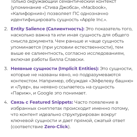
Только окружающий семантический контекст
(упоминание «Стива Джобса», «Macbook»,
«Калифорния») позволяет ПС однозначно
идентифицировать сущность «Apple Inc.».
Entity Salience (Салиентность):
Это показатель того,
насколько важна та или иная сущность для общего
смысла документа. Чем раньше и чаще сущность
упоминается (при условии естественности), тем
выше ее салиентность, согласно исследованиям,
включая работы Билла Славски.
Неявные сущности (Implicit Entities):
Это сущности,
которые не названы явно, но подразумеваются
контекстом. Например, обсуждая «Эйфелеву башню»
и «Лувр», вы неявно ссылаетесь на сущность
«Париж», и Google это понимает.
Связь с Featured Snippets:
Часто появление в
избранных сниппетах происходит именно потому,
что контент идеально структурирован вокруг
ключевой сущности и дает прямой, сжатый ответ
(соответствие
Zero-Click
).