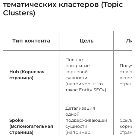
тематических кластеров (Topic
Clusters)
Тип контента
Цель
Ли
Полное
раскрытие
Получ
Hub (Корневая
корневой
от все
страница)
сущности
вспом
(например, «Что
стран
такое Entity SEO»)
Детализация
одной
Spoke
поддерживающей
Ссылае
(Вспомогательная
сущности
корне
страница)
(например,
стран