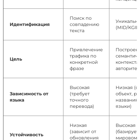
Поиск по
Уникальн
Идентификация
совпадению
(MID/KGID
текста
Привлечение
Построен
трафика по
семантич
Цель
конкретной
контекста
фразе
авторитет
Высокая
Низкая (о
Зависимость от
(требует
объект, р
языка
точного
названия/
перевода)
языки)
Низкая
Высокая
(зависит от
(базирует
Устойчивость
обновления
мировом