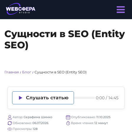
Сущности в SEO (Entity
SEO)
Главная
Блог
Сущности в SEO (Entity SEO)
/
/
Слушать статью
0:00 / 14:45
Автор:
Серафима Шимко
Опубликовано:
11.10.2025
Обновлено:
06.07.2026
Время чтения:
12 минут
Просмотры:
128