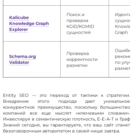
Поиск и
Иденти
Kalicube
проверка
сущност
Knowledge Graph
KGID/KGMID
Knowle
Explorer
сущностей
Graph
Ошибки
Проверка
Schema.org
рекоме
корректности
Validator
по улу
разметки
размет
Entity SEO — это переход от тактики к стратегии.
Внедрение этого подхода дает уникальное
конкурентное преимущество, поскольку большинство
компаний все еще мыслят «ключевыми словами».
Инвестируя в семантическую плотность, E-E-A-T и Граф
Знаний сегодня, вы гарантируете, что ваш сайт станет
безоговорочным авторитетом в своей нише завтра.