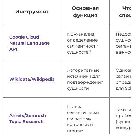
Основная
Что
Инструмент
функция
спец
NER-анализ,
Недост
Google Cloud
определение
сущност
Natural Language
салиентности
семант
API
сущностей
важнос
Авторитетные
Однозн
источники для
связи и
Wikidata
/
Wikipedia
подтверждения
опреде
сущности
для Sch
Поиск
Темати
семантически
Ahrefs
/
Semrush
пробел
связанных
Topic Research
(сущнос
вопросов и
конкуре
подтем