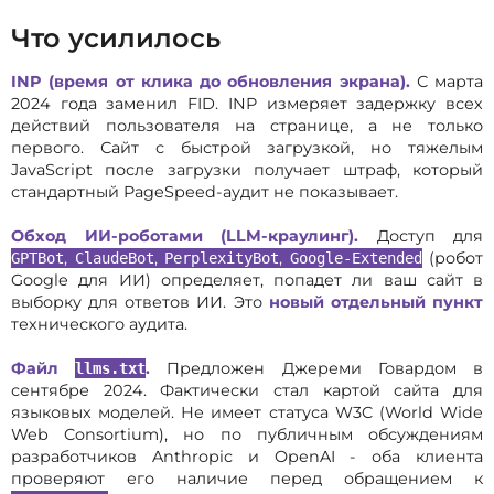
Что усилилось
INP (время от клика до обновления экрана).
С марта
2024 года заменил FID. INP измеряет задержку всех
действий пользователя на странице, а не только
первого. Сайт с быстрой загрузкой, но тяжелым
JavaScript после загрузки получает штраф, который
стандартный PageSpeed-аудит не показывает.
Обход ИИ-роботами (LLM-краулинг).
Доступ для
,
,
,
(робот
GPTBot
ClaudeBot
PerplexityBot
Google-Extended
Google для ИИ) определяет, попадет ли ваш сайт в
выборку для ответов ИИ. Это
новый отдельный пункт
технического аудита.
Файл
.
Предложен Джереми Говардом в
llms.txt
сентябре 2024. Фактически стал картой сайта для
языковых моделей. Не имеет статуса W3C (World Wide
Web Consortium), но по публичным обсуждениям
разработчиков Anthropic и OpenAI - оба клиента
проверяют его наличие перед обращением к