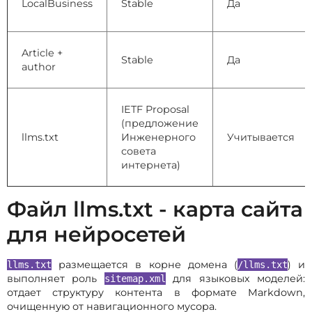
LocalBusiness
Stable
Да
Article +
Stable
Да
author
IETF Proposal
(предложение
llms.txt
Инженерного
Учитывается
совета
интернета)
Файл llms.txt - карта сайта
для нейросетей
размещается в корне домена (
) и
llms.txt
/llms.txt
выполняет роль
для языковых моделей:
sitemap.xml
отдает структуру контента в формате Markdown,
очищенную от навигационного мусора.