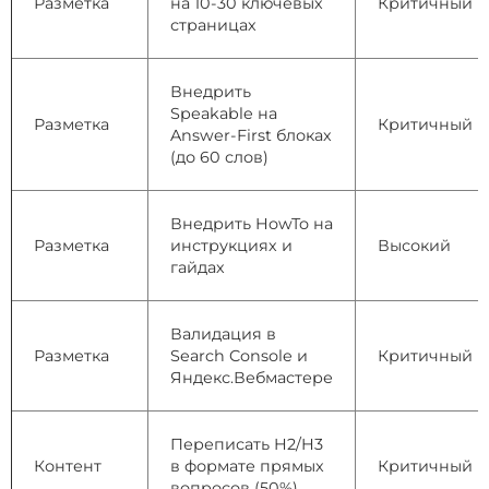
Разметка
на 10-30 ключевых
Критичный
страницах
Внедрить
Speakable на
Разметка
Критичный
Answer-First блоках
(до 60 слов)
Внедрить HowTo на
Разметка
инструкциях и
Высокий
гайдах
Валидация в
Разметка
Search Console и
Критичный
Яндекс.Вебмастере
Переписать H2/H3
Контент
в формате прямых
Критичный
вопросов (50%)