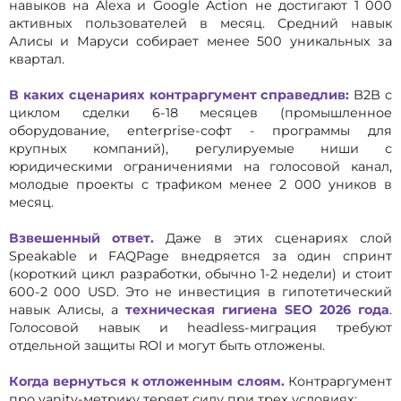
навыков на Alexa и Google Action не достигают 1 000
активных пользователей в месяц. Средний навык
Алисы и Маруси собирает менее 500 уникальных за
квартал.
В каких сценариях контраргумент справедлив:
B2B с
циклом сделки 6-18 месяцев (промышленное
оборудование, enterprise-софт - программы для
крупных компаний), регулируемые ниши с
юридическими ограничениями на голосовой канал,
молодые проекты с трафиком менее 2 000 уников в
месяц.
Взвешенный ответ.
Даже в этих сценариях слой
Speakable и FAQPage внедряется за один спринт
(короткий цикл разработки, обычно 1-2 недели) и стоит
600-2 000 USD. Это не инвестиция в гипотетический
навык Алисы, а
техническая гигиена SEO 2026 года
.
Голосовой навык и headless-миграция требуют
отдельной защиты ROI и могут быть отложены.
Когда вернуться к отложенным слоям.
Контраргумент
про vanity-метрику теряет силу при трех условиях: