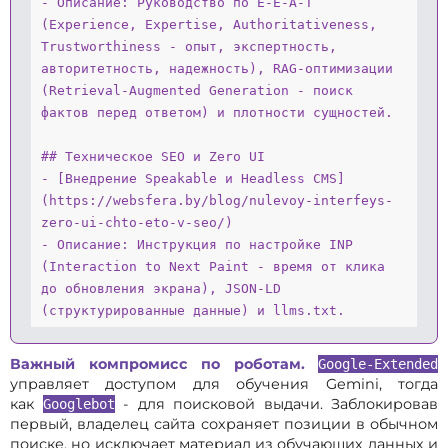
- Описание: Руководство по E-E-A-T 
(Experience, Expertise, Authoritativeness, 
Trustworthiness - опыт, экспертность, 
авторитетность, надежность), RAG-оптимизации 
(Retrieval-Augmented Generation - поиск 
фактов перед ответом) и плотности сущностей.

## Техническое SEO и Zero UI

- [Внедрение Speakable и Headless CMS]
(https://websfera.by/blog/nulevoy-interfeys-
zero-ui-chto-eto-v-seo/)
- Описание: Инструкция по настройке INP 
(Interaction to Next Paint - время от клика 
до обновления экрана), JSON-LD 
(структурированные данные) и llms.txt.
Важный компромисс по роботам.
Google-Extended
управляет доступом для обучения Gemini, тогда
как
- для поисковой выдачи. Заблокировав
Googlebot
первый, владелец сайта сохраняет позиции в обычном
поиске, но исключает материал из обучающих данных и