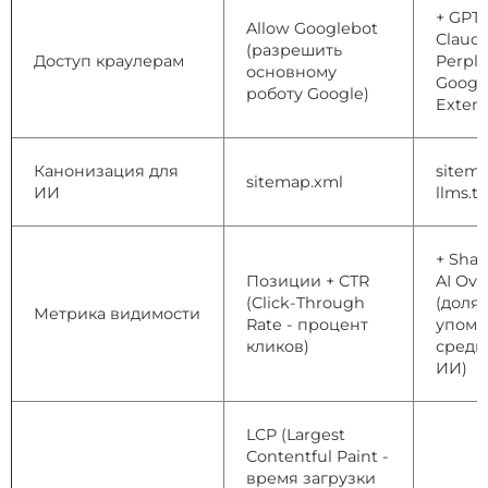
+ GPTB
Allow Googlebot
Claude
(разрешить
Доступ краулерам
Perple
основному
Googl
роботу Google)
Exten
Канонизация для
sitema
sitemap.xml
ИИ
llms.tx
+ Shar
Позиции + CTR
AI Ove
(Click-Through
(доля
Метрика видимости
Rate - процент
упоми
кликов)
среди
ИИ)
LCP (Largest
Contentful Paint -
время загрузки