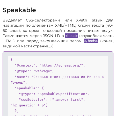
Speakable
Выделяет CSS-селекторами или XPath (язык для
навигации по элементам XML/HTML) блоки текста (40-
60 слов), которые голосовой помощник читает вслух.
Размещается через JSON-LD в
(служебная часть
<head>
HTML) или перед закрывающим тегом
(конец
</body>
видимой части страницы).
{

  "@context": "https://schema.org/",

  "@type": "WebPage",

  "name": "Сколько стоит доставка из Минска в 
Гомель",

  "speakable": {

    "@type": "SpeakableSpecification",

    "cssSelector": [".answer-first", 
"h2.question + p"]

  },
