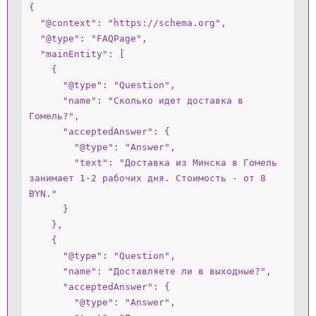
{

  "@context": "https://schema.org",

  "@type": "FAQPage",

  "mainEntity": [

    {

      "@type": "Question",

      "name": "Сколько идет доставка в 
Гомель?",

      "acceptedAnswer": {

        "@type": "Answer",

        "text": "Доставка из Минска в Гомель 
занимает 1-2 рабочих дня. Стоимость - от 8 
BYN."

      }

    },

    {

      "@type": "Question",

      "name": "Доставляете ли в выходные?",

      "acceptedAnswer": {

        "@type": "Answer",
