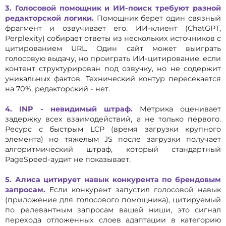
3. Голосовой помощник и ИИ-поиск требуют разной
редакторской логики.
Помощник берет один связный
фрагмент и озвучивает его. ИИ-клиент (ChatGPT,
Perplexity) собирает ответы из нескольких источников с
цитированием URL. Один сайт может выиграть
голосовую выдачу, но проиграть ИИ-цитирование, если
контент структурирован под озвучку, но не содержит
уникальных фактов. Технический контур пересекается
на 70%, редакторский - нет.
4. INP - невидимый штраф.
Метрика оценивает
задержку всех взаимодействий, а не только первого.
Ресурс с быстрым LCP (время загрузки крупного
элемента) но тяжелым JS после загрузки получает
алгоритмический штраф, который стандартный
PageSpeed-аудит не показывает.
5. Алиса цитирует навык конкурента по брендовым
запросам.
Если конкурент запустил голосовой навык
(приложение для голосового помощника), цитируемый
по релевантным запросам вашей ниши, это сигнал
перехода отложенных слоев адаптации в категорию