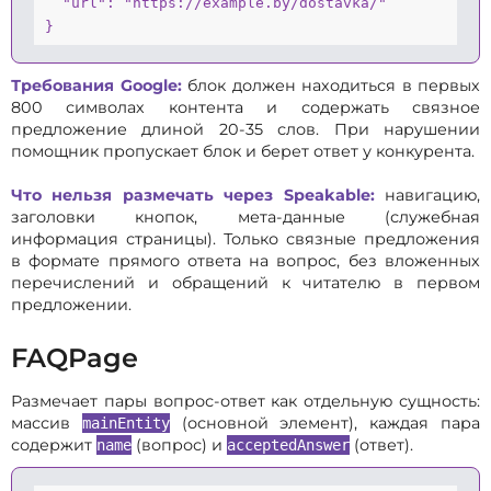
  "url": "https://example.by/dostavka/"

}
Требования Google:
блок должен находиться в первых
800 символах контента и содержать связное
предложение длиной 20-35 слов. При нарушении
помощник пропускает блок и берет ответ у конкурента.
Что нельзя размечать через Speakable:
навигацию,
заголовки кнопок, мета-данные (служебная
информация страницы). Только связные предложения
в формате прямого ответа на вопрос, без вложенных
перечислений и обращений к читателю в первом
предложении.
FAQPage
Размечает пары вопрос-ответ как отдельную сущность:
массив
(основной элемент), каждая пара
mainEntity
содержит
(вопрос) и
(ответ).
name
acceptedAnswer