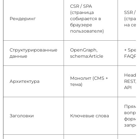
CSR / SPA
(страница
SSR / 
Рендеринг
собирается в
(стра
браузере
на се
пользователя)
Структурированные
OpenGraph,
+ Spea
данные
schema:Article
FAQPa
Headl
Монолит (CMS +
Архитектура
REST/
тема)
API
Прям
вопро
Заголовки
Ключевые слова
форма
запро