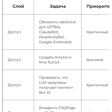
Слой
Задача
Приоритет
Обновить robots.txt
для GPTBot,
Доступ
ClaudeBot,
Критичный
PerplexityBot,
Google-Extended
Создать llms.txt и
Доступ
Высокий
llms-full.txt
Проверить, что
LLM-краулеры
Доступ
Критичный
получают контент
без JS
Внедрить FAQPage