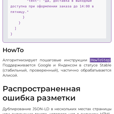
        "text": "Да, доставка в выходные 
доступна при оформлении заказа до 14:00 в 
пятницу."

      }

    }

  ]

}
HowTo
Алгоритмизирует пошаговые инструкции
(
)
.
HowToStep
Поддерживается Google и Яндексом в статусе Stable
(стабильный, проверенный), частично обрабатывается
Алисой.
Распространенная
ошибка разметки
Дублирование JSON-LD в нескольких местах страницы
или включение текста, которого нет в видимом HTML.