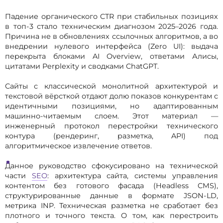
Падение органического CTR при стабильных позициях
в топ-3 стало техническим диагнозом 2025–2026 года.
Причина не в обновлениях ссылочных алгоритмов, а во
внедрении нулевого интерфейса (Zero UI): выдача
перекрыта блоками AI Overview, ответами Алисы,
цитатами Perplexity и сводками ChatGPT.
Сайты с классической монолитной архитектурой и
текстовой вёрсткой отдают долю показов конкурентам с
идентичными позициями, но адаптированным
машинно-читаемым слоем. Этот материал —
инженерный протокол перестройки технического
контура (рендеринг, разметка, API) под
алгоритмическое извлечение ответов.
Данное руководство сфокусировано на технической
части
SEO
: архитектура сайта, системы управления
контентом без готового фасада (Headless CMS),
структурированные данные в формате JSON-LD,
метрика INP. Техническая разметка не сработает без
плотного и точного текста. О том, как перестроить