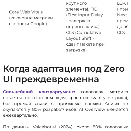
крупного
LCP,
I
элемента), FID
(Inter
Core Web Vitals
(First Input Delay
Next P
(ключевые метрики
- задержка
время
скорости Google)
первого клика),
до об
CLS (Cumulative
CLS
Layout Shift -
сдвиг макета при
загрузке)
Когда адаптация под Zero
UI преждевременна
Сильнейший контраргумент:
голосовая метрика
остается показателем «для красоты» (vanity-метрика),
без прямой связи с прибылью, навыки Алисы не
окупаются у 80% разработчиков, AI Overview меняется
ежеквартально.
По данным Voicebot.ai (2024), около 80% голосовых