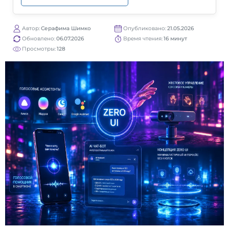
Автор:
Серафима Шимко
Опубликовано:
21.05.2026
Обновлено:
06.07.2026
Время чтения:
16 минут
Просмотры:
128