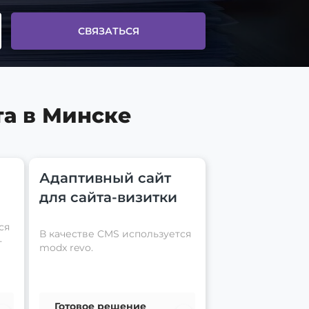
СВЯЗАТЬСЯ
та в Минске
Адаптивный сайт
для сайта-визитки
ся
В качестве CMS используется
-
modx revo.
Готовое решение