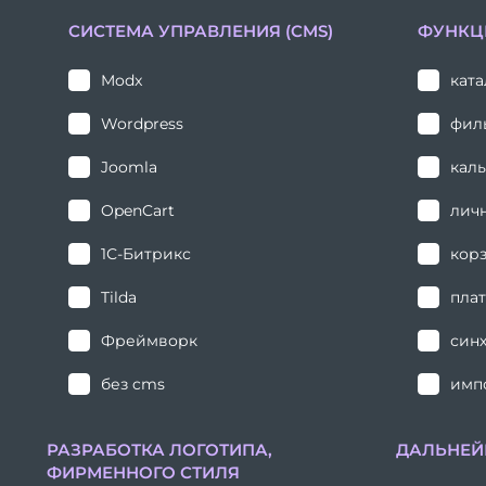
СИСТЕМА УПРАВЛЕНИЯ (CMS)
ФУНКЦ
Modx
кат
Wordpress
фил
Joomla
каль
OpenCart
лич
1С-Битрикс
кор
Tilda
пла
Фреймворк
синх
без cms
имп
РАЗРАБОТКА ЛОГОТИПА,
ДАЛЬНЕЙ
ФИРМЕННОГО СТИЛЯ