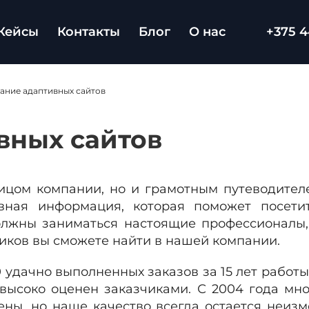
Кейсы
Контакты
Блог
О нас
+375 4
ание адаптивных сайтов
вных сайтов
лицом компании, но и грамотным путеводите
авная информация, которая поможет посети
олжны заниматься настоящие профессионалы, 
иков вы сможете найти в нашей компании.
 удачно выполненных заказов за 15 лет работы
высоко оценен заказчиками. С 2004 года мн
цены, но наше качество всегда остается неи