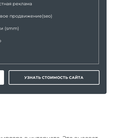
стная реклама
вое продвижение(seo)
ти (smm)
о
УЗНАТЬ СТОИМОСТЬ САЙТА