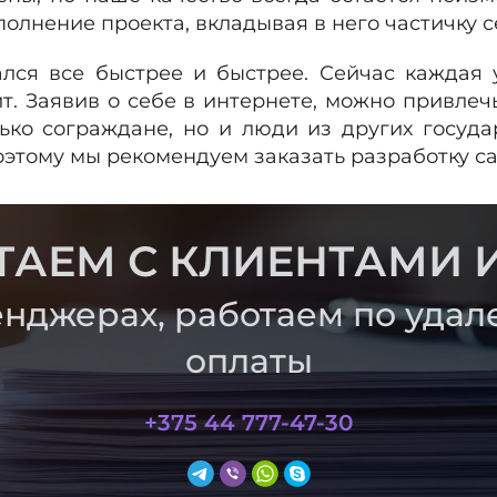
лнение проекта, вкладывая в него частичку с
ался все быстрее и быстрее. Сейчас каждая
. Заявив о себе в интернете, можно привлеч
лько сограждане, но и люди из других госуда
этому мы рекомендуем заказать разработку са
ТАЕМ С КЛИЕНТАМИ И
нджерах, работаем по удал
оплаты
+375 44 777-47-30