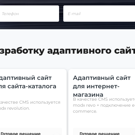
зработку адаптивного сай
даптивный сайт
Адаптивный сайт
ля сайта-каталога
для интернет-
магазина
В качестве CMS использует
качестве CMS используется
modx revo + подключение e
dx revolution.
commerce.
Готовое решение
Готовое решение