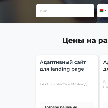
Цены на ра
Адаптивный сайт
А
для landing page
д
В 
Без CMS. Чистый html-код.
mo
Готовое решение