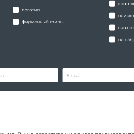
контек
логотип
поиско
фирменный стиль
соц.се
не над