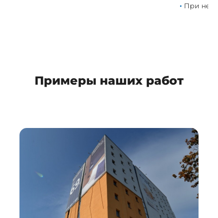
При необ
проект;
Примеры наших работ