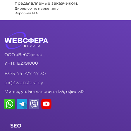
предъявляемые заказчиком.
Директор по маркетингу
Воробьев И.А.
ООО «ВебСфера»
УНП: 192791000
+375 44 777-47-30
dir@websfera.by
Минск, ул. Богдановича 155, офис 512
SEO