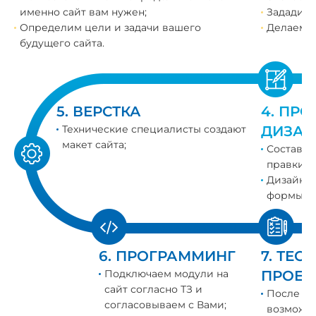
именно сайт вам нужен;
Зададим 
Определим цели и задачи вашего
Делаем м
будущего сайта.
5. ВЕРСТКА
4. ПР
Технические специалисты создают
ДИЗАЙ
макет сайта;
Составля
правки и
Дизайнер
формы;
6. ПРОГРАММИНГ
7. ТЕ
Подключаем модули на
ПРОЕК
сайт согласно ТЗ и
После со
согласовываем с Вами;
возможн