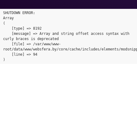
SHUTDOWN ERROR:

Array

(

    [type] => 8192

    [message] => Array and string offset access syntax with 
curly braces is deprecated

    [file] => /var/www/www-
root/data/www/websfera.by/core/cache/includes/elements/modsnipp
    [line] => 94
