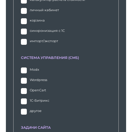
личный кабинет
корзина
синхронизация с 1С
импорт/экспорт
СИСТЕМА УПРАВЛЕНИЯ (CMS)
Modx
Wordpress
OpenCart
1С-Битрикс
другое
ЗАДАЧИ САЙТА