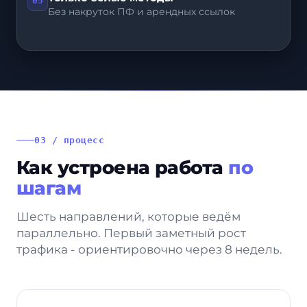
05
Без накруток ПФ и арендных ссылок
03 / процесс
Как устроена работа
по
шагам
Шесть направлений, которые ведём
параллельно. Первый заметный рост
трафика - ориентировочно через 8 недель.