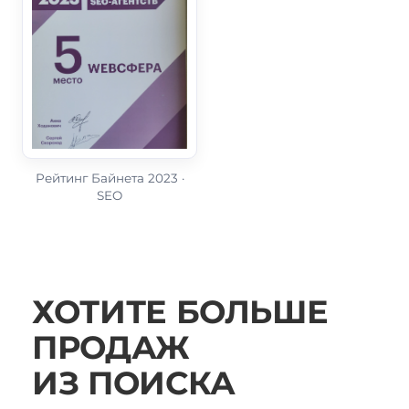
5
4
Год
Год
2024
2025
Рейтинг Байнета 2023 ·
SEO
Организатор
Рейтинг Байнета
Категория
SEO
Место
ХОТИТЕ БОЛЬШЕ
5
Год
ПРОДАЖ
2023
ИЗ ПОИСКА