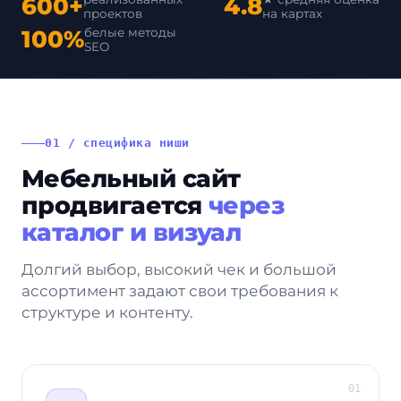
600+
4.8
проектов
на картах
100%
белые методы
SEO
01 / специфика ниши
Мебельный сайт
продвигается
через
каталог и визуал
Долгий выбор, высокий чек и большой
ассортимент задают свои требования к
структуре и контенту.
01