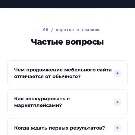
08 / коротко о главном
Частые вопросы
Чем продвижение мебельного сайта
+
отличается от обычного?
Долгий выбор, высокий чек и большой
ассортимент. Поэтому много внимания
Как конкурировать с
уходит на структуру каталога, оптимизацию
+
маркетплейсами?
карточек и фото, расчёты и доверие, а не
только на позиции.
Делаем ставку на категории и запросы, где
маркетплейсы слабее: мебель на заказ, по
+
Когда ждать первых результатов?
размерам, экспертные подборки и