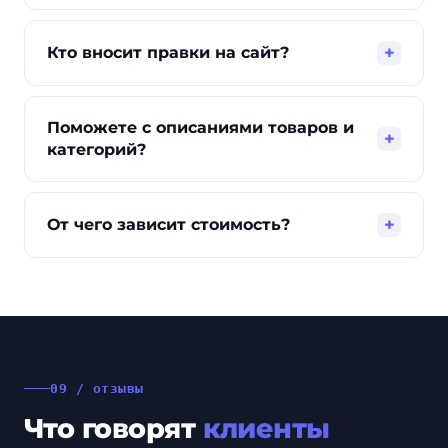
локальный спрос. Плюс развиваем доверие
Первые сдвиги по позициям и трафику
и собственные товарные площадки.
обычно заметны после первого месяца.
+
Кто вносит правки на сайт?
Скорость зависит от размера каталога,
конкуренции, исходного состояния сайта и
Большинство SEO-доработок делаем сами и
скорости согласования правок.
согласовываем с вами. Если есть свои
Поможете с описаниями товаров и
разработчики - внедряют по нашему ТЗ.
+
категорий?
Работы идут по приоритету и в рамках
тарифа.
Да. Подготовим тексты категорий, описания
и характеристики, шаблоны метатегов.
+
От чего зависит стоимость?
Можем использовать и ваши материалы,
проверив и доработав их под запросы.
От размера каталога и числа категорий,
конкуренции, региона, текущих позиций и
объёма доработок. Точную сумму назовём
после бесплатного аудита.
09 / отзывы
Что говорят
клиенты