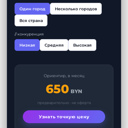
Один город
Несколько городов
Вся страна
// конкуренция
Низкая
Средняя
Высокая
Ориентир, в месяц
650
BYN
предварительно · не оферта
Узнать точную цену