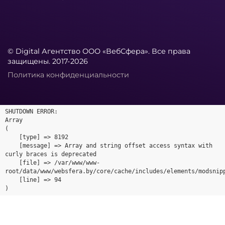
© Digital Агентство ООО «ВебСфера». Все права
защищены. 2017-2026
Политика конфиденциальности
SHUTDOWN ERROR:

Array

(

    [type] => 8192

    [message] => Array and string offset access syntax with 
curly braces is deprecated

    [file] => /var/www/www-
root/data/www/websfera.by/core/cache/includes/elements/modsnipp
    [line] => 94
