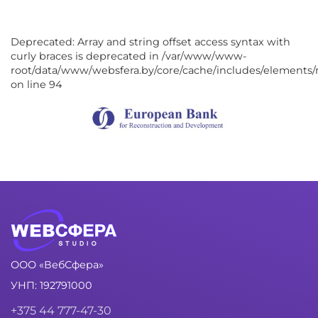
Deprecated: Array and string offset access syntax with
curly braces is deprecated in /var/www/www-
root/data/www/websfera.by/core/cache/includes/elements/
on line 94
ООО «ВебСфера»
УНП: 192791000
+375 44 777-47-30