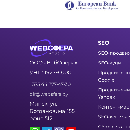
SEO
SEO-продви
ООО «ВебСфера»
SEO-аудит
УНП: 192791000
Продвижени
Google
+375 44 777-47-30
Продвижени
dir@websfera.by
Yandex
Минск, ул.
Контент-мар
Богдановича 155,
SEO-копирай
офис 512
Сбор семант