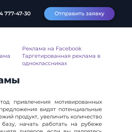
4 777-47-30
Отправить заявку
Реклама на Facebook
лама
Таргетированная реклама в
одноклассниках
ламы
етод привлечения мотивированных
у предложения видят потенциальные
ежий продукт, увеличить количество
 базу, начать работать на рубеже
ищете дилеров, если вы являетесь