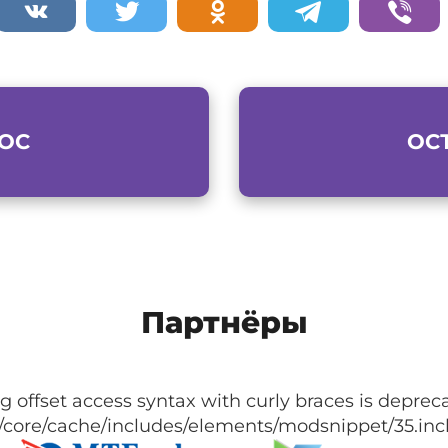
ОС
ОС
Партнёры
g offset access syntax with curly braces is depr
core/cache/includes/elements/modsnippet/35.incl