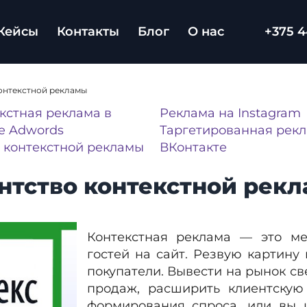
Кейсы
Контакты
Блог
О нас
+375 4
онтекстной рекламы
кстная реклама в
Реклама на Instagram
e Adwords
Таргетированная рек
 контекстной рекламы
ВКонтакте
нтство контекстной рек
Контекстная реклама — это м
гостей на сайт. Резвую картин
покупатели. Вывести на рынок св
продаж, расширить клиентскую
формирования спроса, или вы 