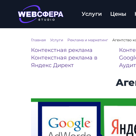
Услуги
Цены
Главная
/
Услуги
/
Реклама и маркетинг
/
Агентство к
Контекстная реклама
Конте
Контекстная реклама в
Googl
Яндекс Директ
Аудит
Аге