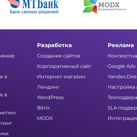
Разработка
Реклама
жение
Создание сайтов
Контекстна
Корпоративный сайт
Google Ads
е в
Интернет-магазин
Yandex.Dire
Лендинг
Настройка 
е в
WordPress
Техподдер
Bitrix
SLA подде
кетинг
MODX
Интеграция 
тинг
ики