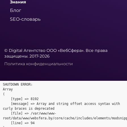
Знания
Блог
SEO-словарь
© Digital Агентство ООО «ВебСфера». Все права
защищены. 2017-2026
Политика конфиденциальности
SHUTDOWN ERROR:

Array

(

    [type] => 8192

    [message] => Array and string offset access syntax with 
curly braces is deprecated

    [file] => /var/www/www-
root/data/www/websfera.by/core/cache/includes/elements/modsnipp
    [line] => 94
