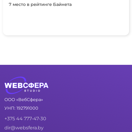
7 место в рейтинге Байнета
ООО «ВебСфера»
УНП: 192791000
+375 44 777-47-30
dir@websfera.by