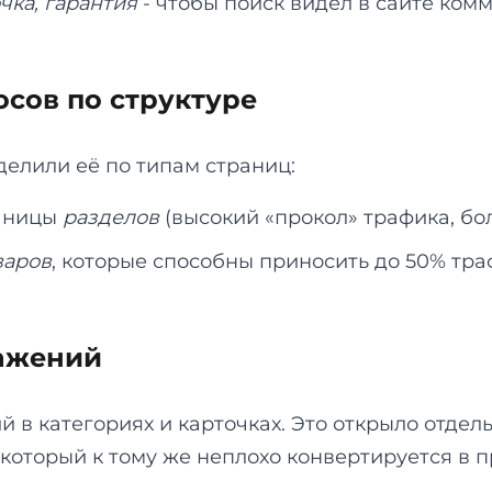
очка, гарантия
- чтобы поиск видел в сайте ком
осов по структуре
елили её по типам страниц:
раницы
разделов
(высокий «прокол» трафика, бо
варов
, которые способны приносить до 50% тра
ажений
 в категориях и карточках. Это открыло отдел
 который к тому же неплохо конвертируется в 