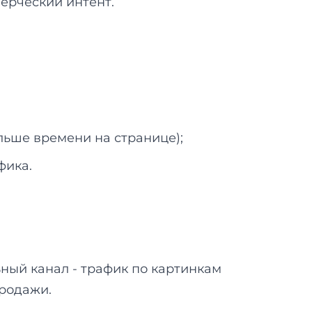
мерческий интент.
льше времени на странице);
фика.
ьный канал - трафик по картинкам
продажи.