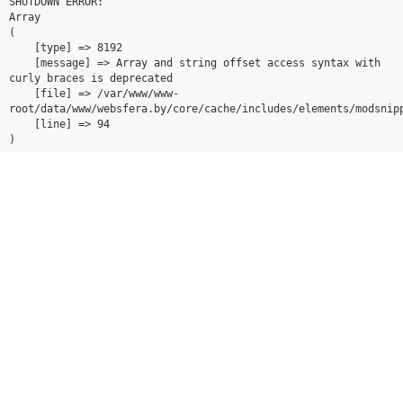
SHUTDOWN ERROR:

Array

(

    [type] => 8192

    [message] => Array and string offset access syntax with 
curly braces is deprecated

    [file] => /var/www/www-
root/data/www/websfera.by/core/cache/includes/elements/modsnipp
    [line] => 94
