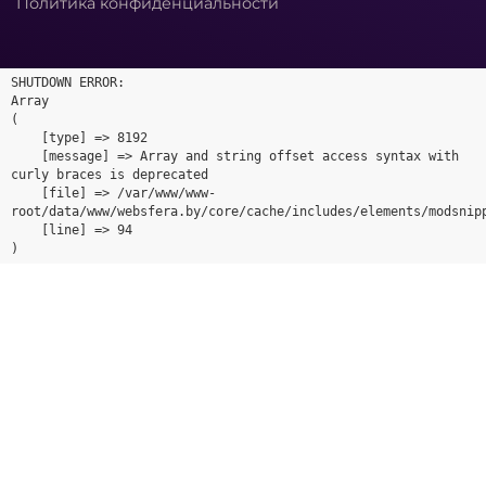
Политика конфиденциальности
SHUTDOWN ERROR:

Array

(

    [type] => 8192

    [message] => Array and string offset access syntax with 
curly braces is deprecated

    [file] => /var/www/www-
root/data/www/websfera.by/core/cache/includes/elements/modsnipp
    [line] => 94
