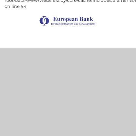
root/data/www/websfera.by/core/cache/includes/elements/
on line 94