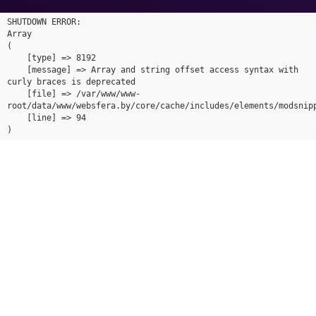
SHUTDOWN ERROR:

Array

(

    [type] => 8192

    [message] => Array and string offset access syntax with 
curly braces is deprecated

    [file] => /var/www/www-
root/data/www/websfera.by/core/cache/includes/elements/modsnipp
    [line] => 94
