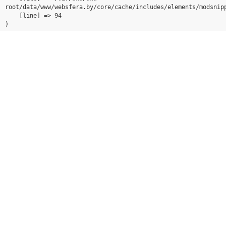
root/data/www/websfera.by/core/cache/includes/elements/modsnipp
    [line] => 94
