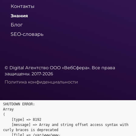
Контакты
Знания
Блог
SEO-словарь
© Digital Агентство ООО «ВебСфера». Все права
защищены. 2017-2026
Политика конфиденциальности
SHUTDOWN ERROR:

Array

(

    [type] => 8192

    [message] => Array and string offset access syntax with 
curly braces is deprecated

    [file] => /var/www/www-