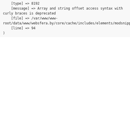
    [type] => 8192

    [message] => Array and string offset access syntax with 
curly braces is deprecated

    [file] => /var/www/www-
root/data/www/websfera.by/core/cache/includes/elements/modsnipp
    [line] => 94
