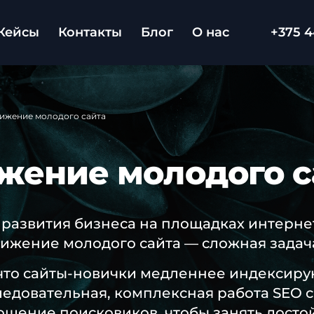
Кейсы
Контакты
Блог
О нас
+375 4
ижение молодого сайта
жение молодого с
 развития бизнеса на площадках интерн
вижение молодого сайта — сложная задач
что сайты-новички медленнее индексирую
ледовательная, комплексная работа SEO 
шение поисковиков, чтобы занять достой