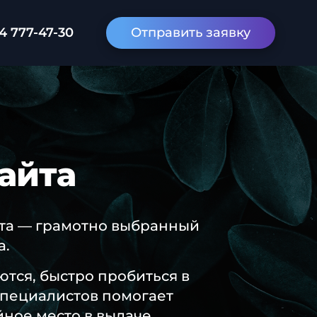
4 777-47-30
Отправить заявку
айта
ета — грамотно выбранный
а.
тся, быстро пробиться в
специалистов помогает
ное место в выдаче.