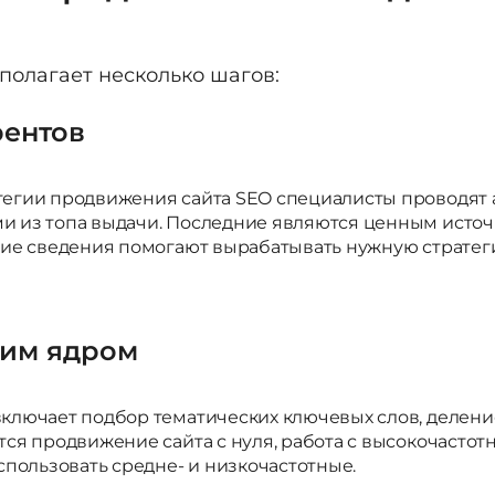
олагает несколько шагов:
рентов
тегии продвижения сайта SEO специалисты проводят 
ми из топа выдачи. Последние являются ценным ист
акие сведения помогают вырабатывать нужную страте
ким ядром
ключает подбор тематических ключевых слов, делени
тся продвижение сайта с нуля, работа с высокочасто
спользовать средне- и низкочастотные.