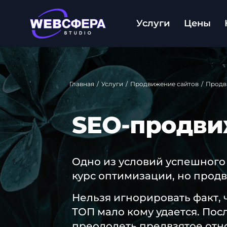
Услуги
Цены
Главная
/
Услуги
/
Продвижение сайтов
/
Продв
SEO-продви
Одно из условий успешного
курс оптимизации, но прод
Нельзя игнорировать факт, 
ТОП мало кому удается. Пос
преодолеть предвзятое отно